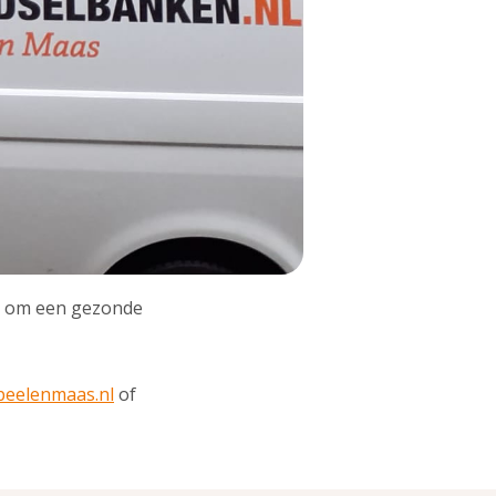
en om een gezonde
peelenmaas.nl
of