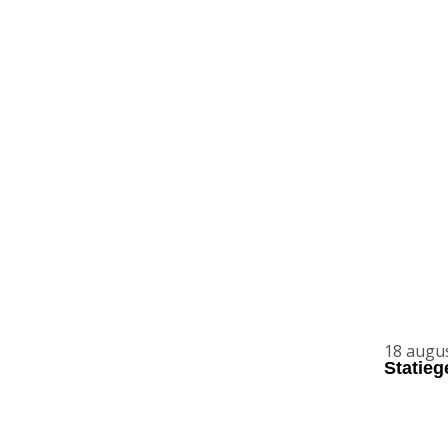
18 augu
Statie